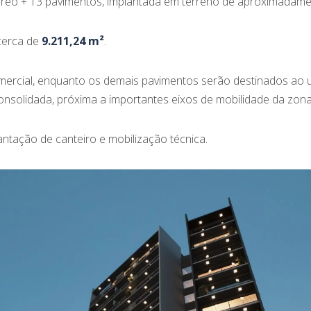
rreo + 13 pavimentos, implantada em terreno de aproximadame
 cerca de
9.211,24 m²
.
mercial, enquanto os demais pavimentos serão destinados ao us
nsolidada, próxima a importantes eixos de mobilidade da zona
lantação de canteiro e mobilização técnica.