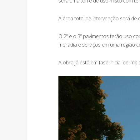
será uma torre de uso misto com té
A área total de intervenção será de
O 2º e o 3º pavimentos terão uso co
moradia e serviços em uma região co
A obra já está em fase inicial de imp