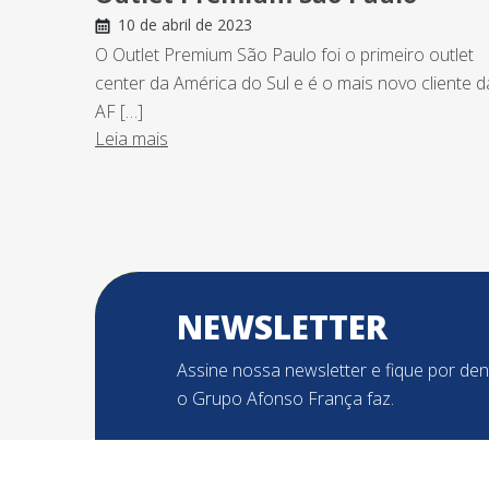
10 de abril de 2023
O Outlet Premium São Paulo foi o primeiro outlet
center da América do Sul e é o mais novo cliente d
AF […]
Leia mais
NEWSLETTER
Assine nossa newsletter e fique por de
o Grupo Afonso França faz.