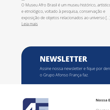
O Museu Afro Brasil é um museu histórico, artístic
e etnológico, voltado à pesquisa, conservação e
exposição de objetos relacionados ao universo […
Leia mais
NEWSLETTER
Assine nossa newsletter e fique por de
o Grupo Afonso França faz.
Nossa 