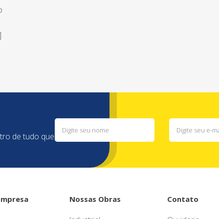
o
]
ntro de tudo que
Empresa
Nossas Obras
Contato