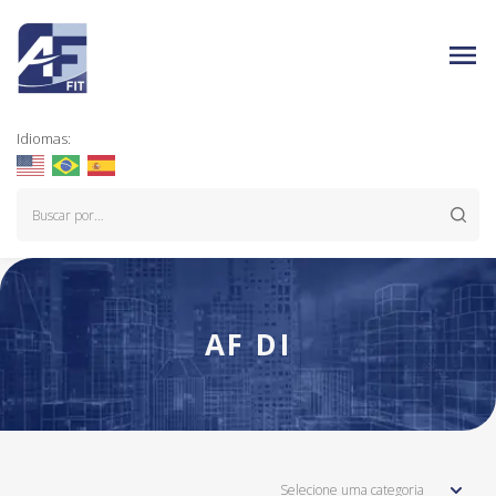
Idiomas:
AF DI
Selecione uma categoria