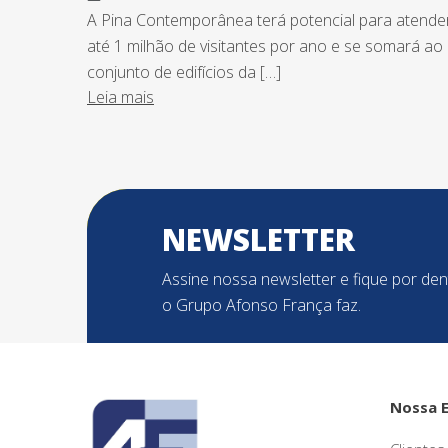
A Pina Contemporânea terá potencial para atende
até 1 milhão de visitantes por ano e se somará ao
conjunto de edifícios da […]
Leia mais
NEWSLETTER
Assine nossa newsletter e fique por de
o Grupo Afonso França faz.
Nossa 