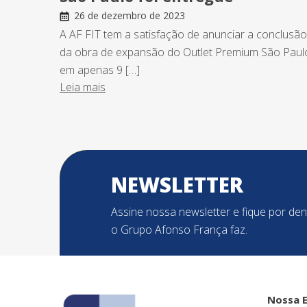
26 de dezembro de 2023
A AF FIT tem a satisfação de anunciar a conclusão
da obra de expansão do Outlet Premium São Paul
em apenas 9 […]
Leia mais
NEWSLETTER
Assine nossa newsletter e fique por de
o Grupo Afonso França faz.
Nossa 