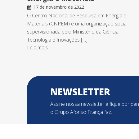
17 de novembro de 2022
O Centro Nacional de Pesquisa em Energia e
Materiais (CNPEM) é uma organização social
supervisionada pelo Ministério da Ciência,
Tecnologia e Inovações […]
Leia mais
NEWSLETTER
Assine nossa newsletter e fique por de
o Grupo Afonso França faz.