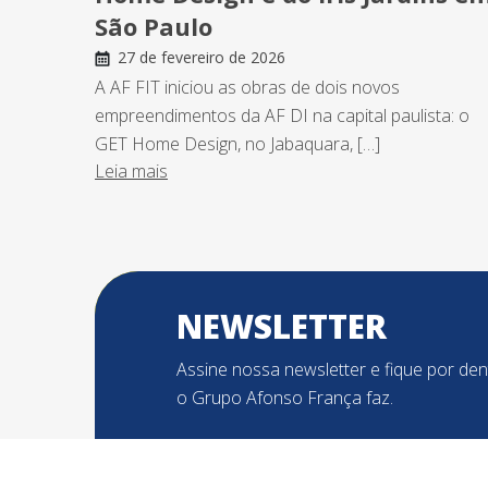
São Paulo
27 de fevereiro de 2026
A AF FIT iniciou as obras de dois novos
empreendimentos da AF DI na capital paulista: o
GET Home Design, no Jabaquara, […]
Leia mais
NEWSLETTER
Assine nossa newsletter e fique por de
o Grupo Afonso França faz.