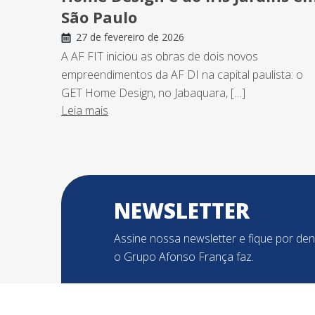
São Paulo
27 de fevereiro de 2026
A AF FIT iniciou as obras de dois novos
empreendimentos da AF DI na capital paulista: o
GET Home Design, no Jabaquara, […]
Leia mais
NEWSLETTER
Assine nossa newsletter e fique por de
o Grupo Afonso França faz.