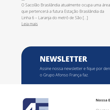
O Sacolão Brasilândia atualmente ocupa uma áre
que pertencerá a futura Estação Brasilândia da
Linha 6 – Laranja do metrô de São […]
Leia mais
NEWSLETTER
Assine nossa newsletter e fique por de
o Grupo Afonso França faz.
Nossa 