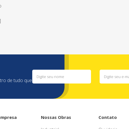
o
]
ntro de tudo que
Empresa
Nossas Obras
Contato