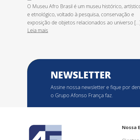
O Museu Afro Brasil é um museu histórico, artístic
e etnológico, voltado à pesquisa, conservação e
exposição de objetos relacionados ao universo […
Leia mais
NEWSLETTER
Assine nossa newsletter e fique por de
o Grupo Afonso França faz.
Nossa 