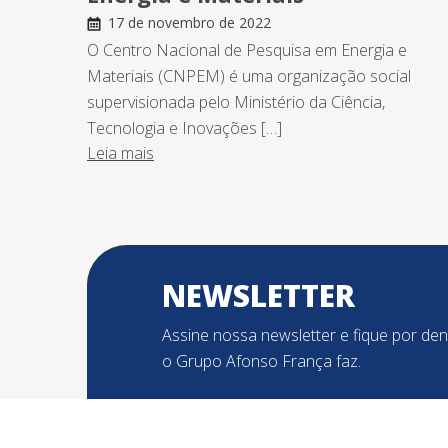
17 de novembro de 2022
O Centro Nacional de Pesquisa em Energia e
Materiais (CNPEM) é uma organização social
supervisionada pelo Ministério da Ciência,
Tecnologia e Inovações […]
Leia mais
NEWSLETTER
Assine nossa newsletter e fique por de
o Grupo Afonso França faz.